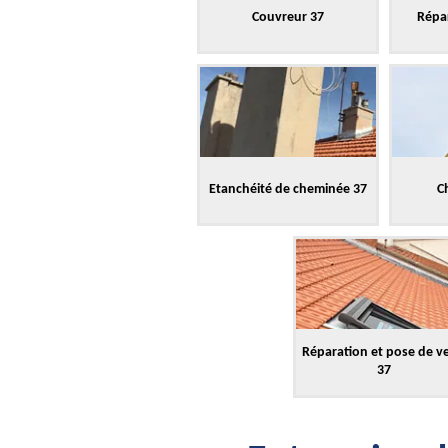
Couvreur 37
Répar
Etanchéité de cheminée 37
C
Réparation et pose de v
37