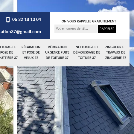
06 32 18 13 04
ON VOUS RAPPELLE GRATUITEMENT
ation37@gmail.com
TTOYAGE ET
RÉPARATION
RÉPARATION
NETTOYAGE ET
ZINGUEUR ET
POSE DE
ET POSE DE
URGENCE FUITE
DÉMOUSSAGE DE
TRAVAUX DE
UTTIÈRE 37
VELUX 37
DE TOITURE 37
TOITURE 37
ZINGUERIE 37