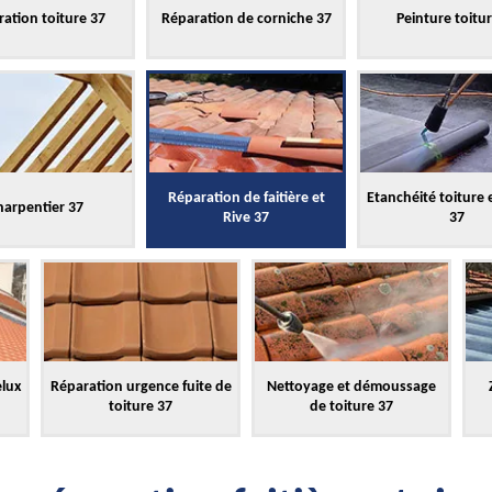
ation toiture 37
Réparation de corniche 37
Peinture toitu
Réparation de faitière et
Etanchéité toiture 
harpentier 37
Rive 37
37
elux
Réparation urgence fuite de
Nettoyage et démoussage
toiture 37
de toiture 37