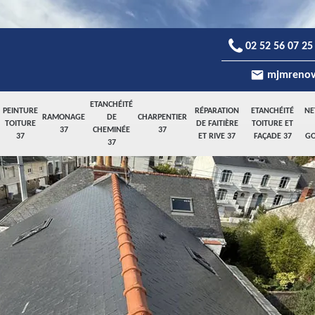
02 52 56 07 25
mjmrenov
ETANCHÉITÉ
PEINTURE
RÉPARATION
ETANCHÉITÉ
NE
RAMONAGE
DE
CHARPENTIER
TOITURE
DE FAITIÈRE
TOITURE ET
37
CHEMINÉE
37
37
ET RIVE 37
FAÇADE 37
GO
37