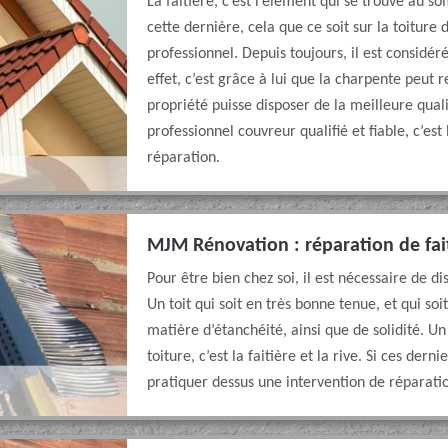
La faitière, c’est l’élément qui se trouve au 
cette dernière, cela que ce soit sur la toitur
professionnel. Depuis toujours, il est consid
effet, c’est grâce à lui que la charpente peut 
propriété puisse disposer de la meilleure qual
professionnel couvreur qualifié et fiable, c’es
réparation.
MJM Rénovation : réparation de fait
Pour être bien chez soi, il est nécessaire de d
Un toit qui soit en très bonne tenue, et qui so
matière d’étanchéité, ainsi que de solidité. U
toiture, c’est la faitière et la rive. Si ces der
pratiquer dessus une intervention de réparation