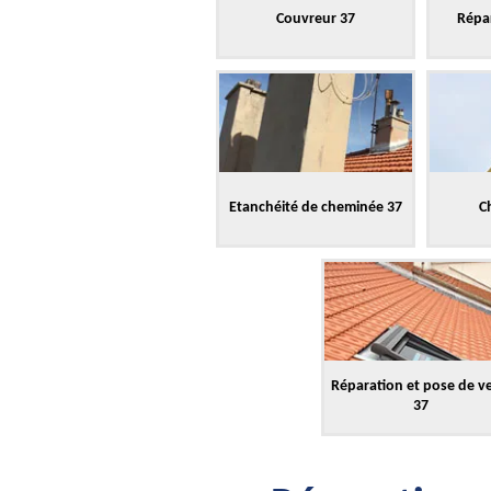
Couvreur 37
Répar
Etanchéité de cheminée 37
C
Réparation et pose de v
37