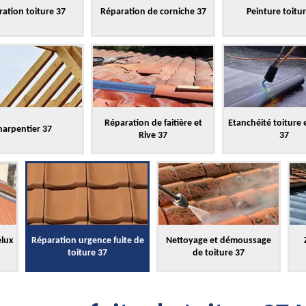
ation toiture 37
Réparation de corniche 37
Peinture toitu
Réparation de faitière et
Etanchéité toiture 
harpentier 37
Rive 37
37
elux
Réparation urgence fuite de
Nettoyage et démoussage
toiture 37
de toiture 37