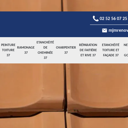
02 52 56 07 25
mjmrenov
ETANCHÉITÉ
PEINTURE
RÉPARATION
ETANCHÉITÉ
NE
RAMONAGE
DE
CHARPENTIER
TOITURE
DE FAITIÈRE
TOITURE ET
37
CHEMINÉE
37
37
ET RIVE 37
FAÇADE 37
GO
37