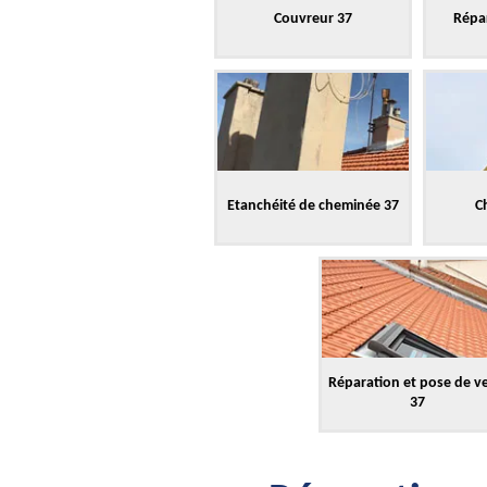
Couvreur 37
Répar
Etanchéité de cheminée 37
C
Réparation et pose de v
37