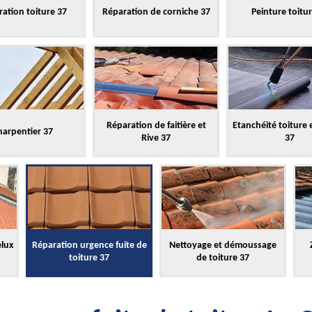
ation toiture 37
Réparation de corniche 37
Peinture toitu
Réparation de faitière et
Etanchéité toiture 
harpentier 37
Rive 37
37
elux
Réparation urgence fuite de
Nettoyage et démoussage
toiture 37
de toiture 37