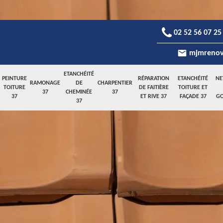
02 52 56 07 25
mjmrenov
ETANCHÉITÉ
PEINTURE
RÉPARATION
ETANCHÉITÉ
NE
RAMONAGE
DE
CHARPENTIER
TOITURE
DE FAITIÈRE
TOITURE ET
37
CHEMINÉE
37
37
ET RIVE 37
FAÇADE 37
GO
37