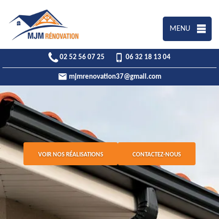
MENU
02 52 56 07 25
06 32 18 13 04
mjmrenovation37@gmail.com
VOIR NOS RÉALISATIONS
CONTACTEZ-NOUS