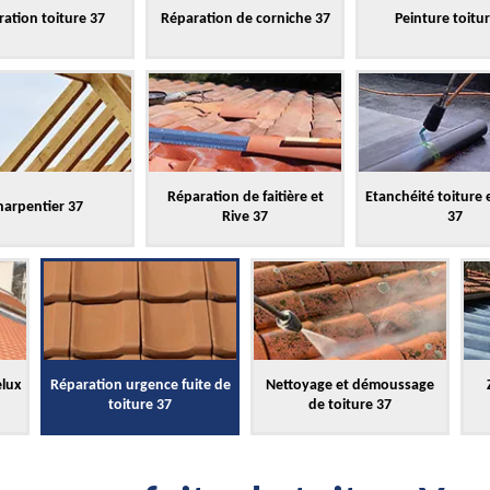
ation toiture 37
Réparation de corniche 37
Peinture toitu
Réparation de faitière et
Etanchéité toiture 
harpentier 37
Rive 37
37
elux
Réparation urgence fuite de
Nettoyage et démoussage
toiture 37
de toiture 37