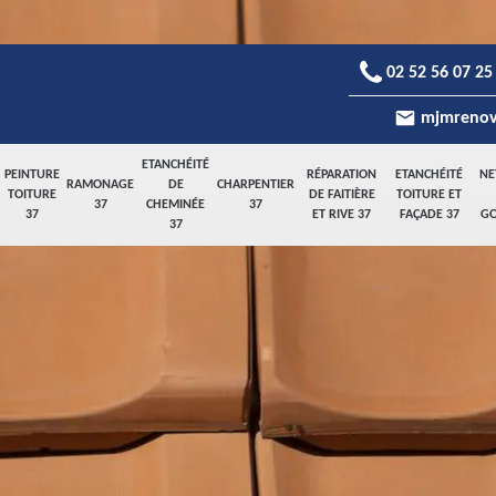
02 52 56 07 25
mjmrenov
ETANCHÉITÉ
PEINTURE
RÉPARATION
ETANCHÉITÉ
NE
RAMONAGE
DE
CHARPENTIER
TOITURE
DE FAITIÈRE
TOITURE ET
37
CHEMINÉE
37
37
ET RIVE 37
FAÇADE 37
GO
37