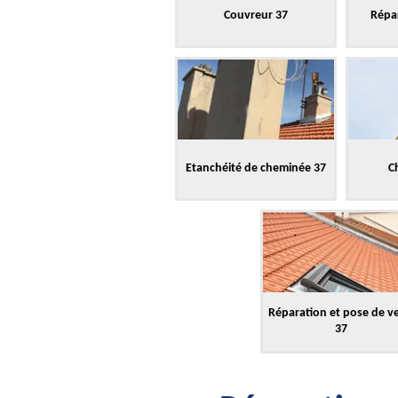
Couvreur 37
Répar
Etanchéité de cheminée 37
C
Réparation et pose de v
37