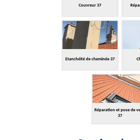
Couvreur 37
Répar
Etanchéité de cheminée 37
C
Réparation et pose de v
37