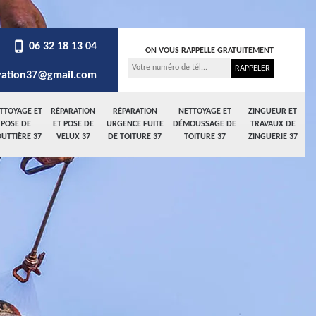
06 32 18 13 04
ON VOUS RAPPELLE GRATUITEMENT
ation37@gmail.com
TTOYAGE ET
RÉPARATION
RÉPARATION
NETTOYAGE ET
ZINGUEUR ET
POSE DE
ET POSE DE
URGENCE FUITE
DÉMOUSSAGE DE
TRAVAUX DE
UTTIÈRE 37
VELUX 37
DE TOITURE 37
TOITURE 37
ZINGUERIE 37