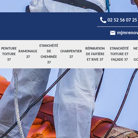
02 52 56 07 25
mjmrenov
ETANCHÉITÉ
PEINTURE
RÉPARATION
ETANCHÉITÉ
NE
RAMONAGE
DE
CHARPENTIER
TOITURE
DE FAITIÈRE
TOITURE ET
37
CHEMINÉE
37
37
ET RIVE 37
FAÇADE 37
GO
37