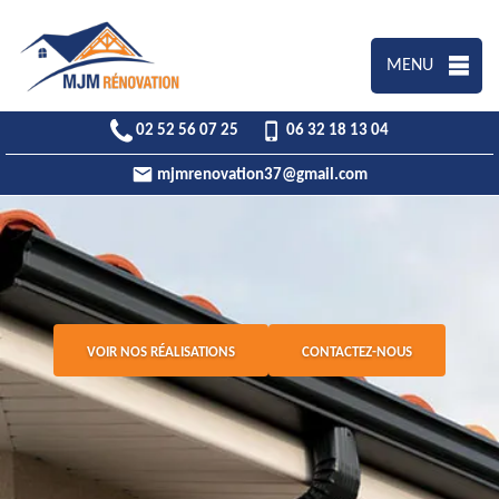
MENU
02 52 56 07 25
06 32 18 13 04
mjmrenovation37@gmail.com
VOIR NOS RÉALISATIONS
CONTACTEZ-NOUS