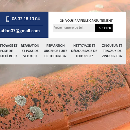
06 32 18 13 04
ON VOUS RAPPELLE GRATUITEMENT
ation37@gmail.com
TTOYAGE ET
RÉPARATION
RÉPARATION
NETTOYAGE ET
ZINGUEUR ET
POSE DE
ET POSE DE
URGENCE FUITE
DÉMOUSSAGE DE
TRAVAUX DE
UTTIÈRE 37
VELUX 37
DE TOITURE 37
TOITURE 37
ZINGUERIE 37