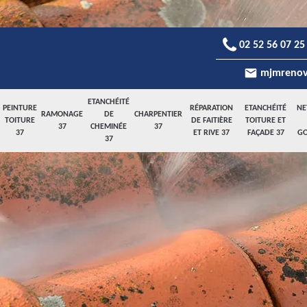
02 52 56 07 25
mjmrenov
ETANCHÉITÉ
PEINTURE
RÉPARATION
ETANCHÉITÉ
NE
RAMONAGE
DE
CHARPENTIER
TOITURE
DE FAITIÈRE
TOITURE ET
37
CHEMINÉE
37
37
ET RIVE 37
FAÇADE 37
GO
37