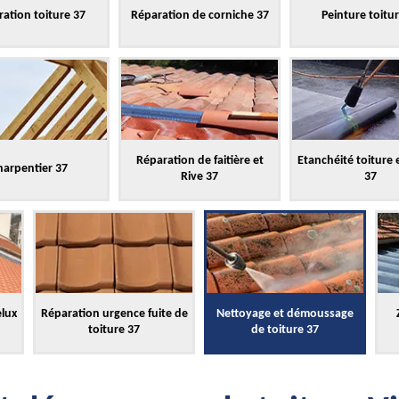
ation toiture 37
Réparation de corniche 37
Peinture toitu
Réparation de faitière et
Etanchéité toiture 
harpentier 37
Rive 37
37
elux
Réparation urgence fuite de
Nettoyage et démoussage
toiture 37
de toiture 37