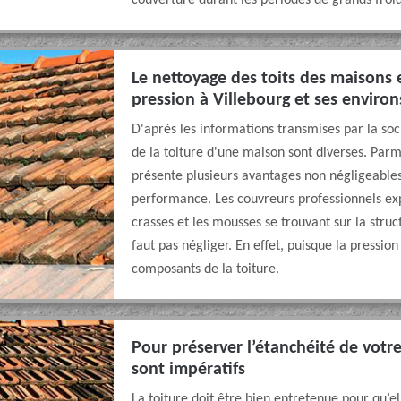
couverture durant les périodes de grands froid
Le nettoyage des toits des maisons 
pression à Villebourg et ses enviro
D'après les informations transmises par la s
de la toiture d'une maison sont diverses. Parmi 
présente plusieurs avantages non négligeables
performance. Les couvreurs professionnels ex
crasses et les mousses se trouvant sur la struc
faut pas négliger. En effet, puisque la pressi
composants de la toiture.
Pour préserver l’étanchéité de votr
sont impératifs
La toiture doit être bien entretenue pour qu’ell