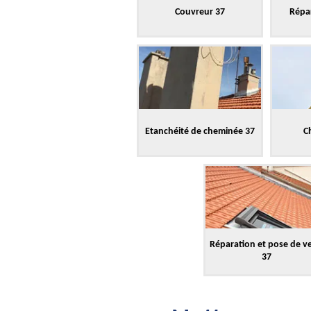
Couvreur 37
Répar
Etanchéité de cheminée 37
C
Réparation et pose de v
37