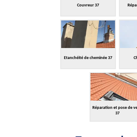
Couvreur 37
Répar
Etanchéité de cheminée 37
C
Réparation et pose de v
37