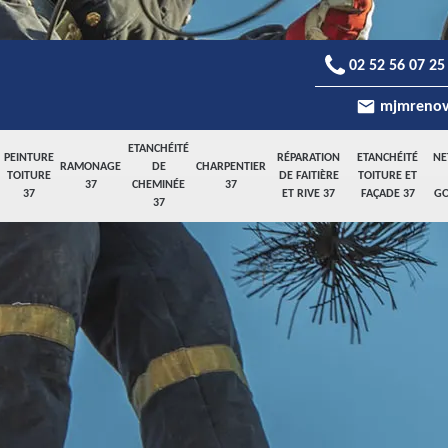
02 52 56 07 25
mjmrenov
ETANCHÉITÉ
PEINTURE
RÉPARATION
ETANCHÉITÉ
NE
RAMONAGE
DE
CHARPENTIER
TOITURE
DE FAITIÈRE
TOITURE ET
37
CHEMINÉE
37
37
ET RIVE 37
FAÇADE 37
GO
37