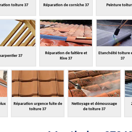
ation toiture 37
Réparation de corniche 37
Peinture toitu
Réparation de faitière et
Etanchéité toiture 
harpentier 37
Rive 37
37
elux
Réparation urgence fuite de
Nettoyage et démoussage
toiture 37
de toiture 37