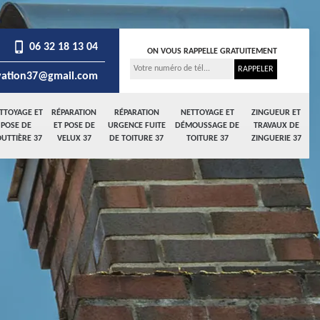
06 32 18 13 04
ON VOUS RAPPELLE GRATUITEMENT
ation37@gmail.com
TTOYAGE ET
RÉPARATION
RÉPARATION
NETTOYAGE ET
ZINGUEUR ET
POSE DE
ET POSE DE
URGENCE FUITE
DÉMOUSSAGE DE
TRAVAUX DE
UTTIÈRE 37
VELUX 37
DE TOITURE 37
TOITURE 37
ZINGUERIE 37