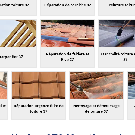
ation toiture 37
Réparation de corniche 37
Peinture toitu
Réparation de faitière et
Etanchéité toiture 
harpentier 37
Rive 37
37
elux
Réparation urgence fuite de
Nettoyage et démoussage
toiture 37
de toiture 37