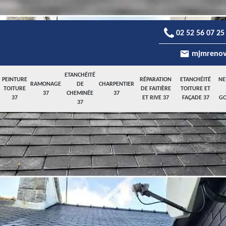
02 52 56 07 25
mjmrenov
ETANCHÉITÉ
PEINTURE
RÉPARATION
ETANCHÉITÉ
NE
RAMONAGE
DE
CHARPENTIER
TOITURE
DE FAITIÈRE
TOITURE ET
37
CHEMINÉE
37
37
ET RIVE 37
FAÇADE 37
GO
37