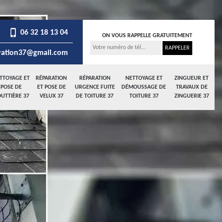
06 32 18 13 04
ON VOUS RAPPELLE GRATUITEMENT
ation37@gmail.com
TTOYAGE ET
RÉPARATION
RÉPARATION
NETTOYAGE ET
ZINGUEUR ET
POSE DE
ET POSE DE
URGENCE FUITE
DÉMOUSSAGE DE
TRAVAUX DE
UTTIÈRE 37
VELUX 37
DE TOITURE 37
TOITURE 37
ZINGUERIE 37