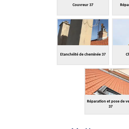
Couvreur 37
Répar
Etanchéité de cheminée 37
C
Réparation et pose de v
37