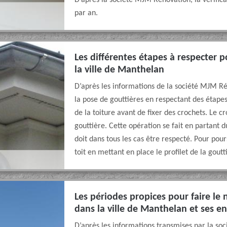
D’après la société MJM Rénovation, la vérifica
par an.
Les différentes étapes à respecter 
la ville de Manthelan
D’après les informations de la société MJM Ré
la pose de gouttières en respectant des étapes 
de la toiture avant de fixer des crochets. Le c
gouttière. Cette opération se fait en partant 
doit dans tous les cas être respecté. Pour pour
toit en mettant en place le profilet de la goutt
Les périodes propices pour faire le
dans la ville de Manthelan et ses e
D’après les informations transmises par la so