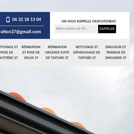
06 32 18 13 04
ON VOUS RAPPELLE GRATUITEMENT
ation37@gmail.com
TTOYAGE ET
RÉPARATION
RÉPARATION
NETTOYAGE ET
ZINGUEUR ET
POSE DE
ET POSE DE
URGENCE FUITE
DÉMOUSSAGE DE
TRAVAUX DE
UTTIÈRE 37
VELUX 37
DE TOITURE 37
TOITURE 37
ZINGUERIE 37