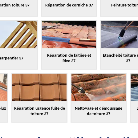
ation toiture 37
Réparation de corniche 37
Peinture toitu
Réparation de faitière et
Etanchéité toiture 
harpentier 37
Rive 37
37
elux
Réparation urgence fuite de
Nettoyage et démoussage
toiture 37
de toiture 37