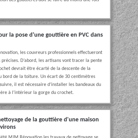
tion des gouttières doit se faire au moins une fois
pour la pose d’une gouttière en PVC dans
novation, les couvreurs professionnels effectueront
précises. D’abord, les artisans vont tracer la pente
rochet devrait être écarté de la descente de la
du bord de la toiture. Un écart de 30 centimètres
suivre, il est nécessaire d’installer les bandeaux du
ière à l’intérieur la gorge du crochet.
 nettoyage de la gouttière d'une maison
nvirons
ciété MJM Rénovation les travaux de nettoyage se