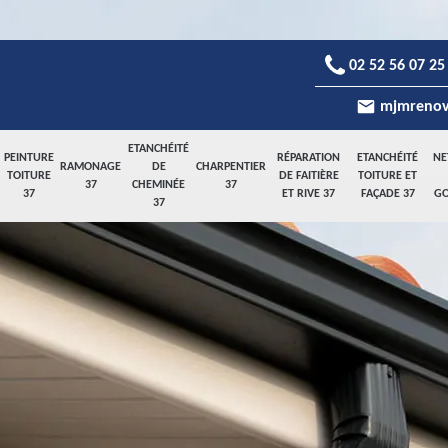
02 52 56 07 25
mjmrenov
ETANCHÉITÉ
PEINTURE
RÉPARATION
ETANCHÉITÉ
NE
RAMONAGE
DE
CHARPENTIER
TOITURE
DE FAITIÈRE
TOITURE ET
37
CHEMINÉE
37
37
ET RIVE 37
FAÇADE 37
GO
37