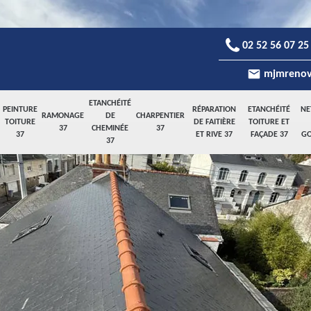
02 52 56 07 25
mjmrenov
ETANCHÉITÉ
PEINTURE
RÉPARATION
ETANCHÉITÉ
NE
RAMONAGE
DE
CHARPENTIER
TOITURE
DE FAITIÈRE
TOITURE ET
37
CHEMINÉE
37
37
ET RIVE 37
FAÇADE 37
GO
37