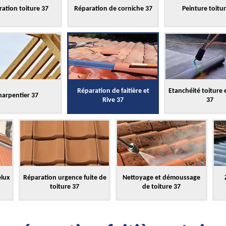
ation toiture 37
Réparation de corniche 37
Peinture toitu
Réparation de faitière et
Etanchéité toiture 
harpentier 37
Rive 37
37
elux
Réparation urgence fuite de
Nettoyage et démoussage
toiture 37
de toiture 37