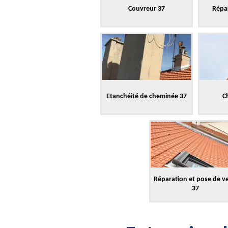
Couvreur 37
Répar
Etanchéité de cheminée 37
C
Réparation et pose de v
37