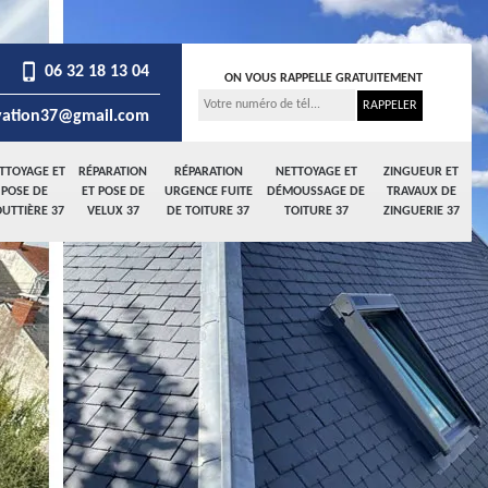
06 32 18 13 04
ON VOUS RAPPELLE GRATUITEMENT
ation37@gmail.com
TTOYAGE ET
RÉPARATION
RÉPARATION
NETTOYAGE ET
ZINGUEUR ET
POSE DE
ET POSE DE
URGENCE FUITE
DÉMOUSSAGE DE
TRAVAUX DE
UTTIÈRE 37
VELUX 37
DE TOITURE 37
TOITURE 37
ZINGUERIE 37