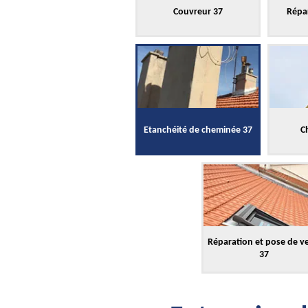
Couvreur 37
Répar
Etanchéité de cheminée 37
C
Réparation et pose de v
37