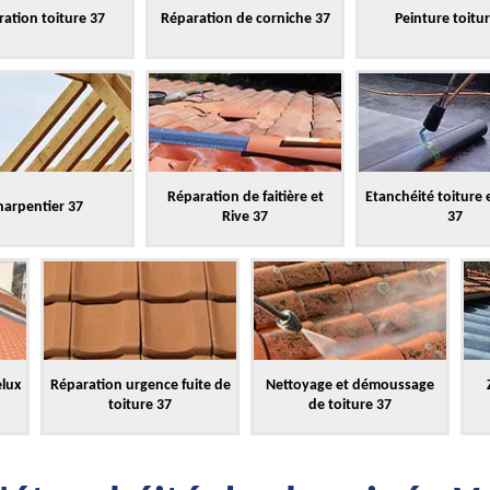
ation toiture 37
Réparation de corniche 37
Peinture toitu
Réparation de faitière et
Etanchéité toiture 
harpentier 37
Rive 37
37
elux
Réparation urgence fuite de
Nettoyage et démoussage
toiture 37
de toiture 37