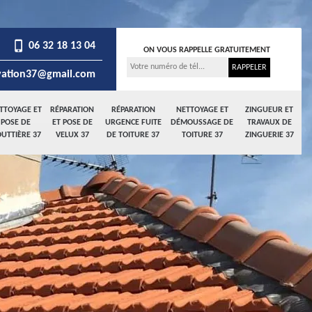
06 32 18 13 04
ON VOUS RAPPELLE GRATUITEMENT
ation37@gmail.com
TTOYAGE ET
RÉPARATION
RÉPARATION
NETTOYAGE ET
ZINGUEUR ET
POSE DE
ET POSE DE
URGENCE FUITE
DÉMOUSSAGE DE
TRAVAUX DE
UTTIÈRE 37
VELUX 37
DE TOITURE 37
TOITURE 37
ZINGUERIE 37