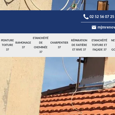
02 52 56 07 25
mjmrenov
ETANCHÉITÉ
PEINTURE
RÉPARATION
ETANCHÉITÉ
NE
RAMONAGE
DE
CHARPENTIER
TOITURE
DE FAITIÈRE
TOITURE ET
37
CHEMINÉE
37
37
ET RIVE 37
FAÇADE 37
GO
37