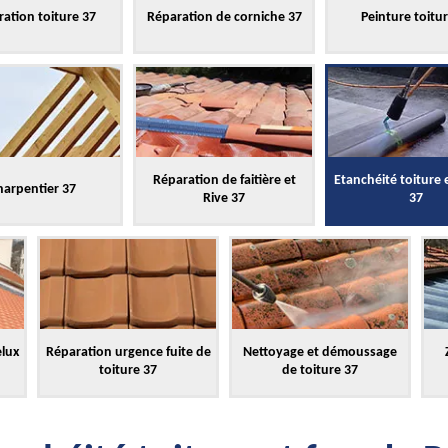
ation toiture 37
Réparation de corniche 37
Peinture toitu
Réparation de faitière et
Etanchéité toiture 
harpentier 37
Rive 37
37
elux
Réparation urgence fuite de
Nettoyage et démoussage
toiture 37
de toiture 37