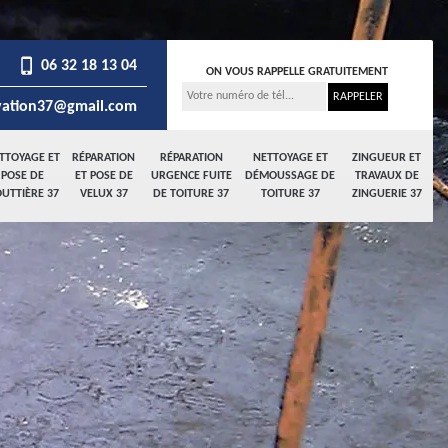
06 32 18 13 04
ON VOUS RAPPELLE GRATUITEMENT
ation37@gmail.com
TTOYAGE ET
RÉPARATION
RÉPARATION
NETTOYAGE ET
ZINGUEUR ET
POSE DE
ET POSE DE
URGENCE FUITE
DÉMOUSSAGE DE
TRAVAUX DE
UTTIÈRE 37
VELUX 37
DE TOITURE 37
TOITURE 37
ZINGUERIE 37