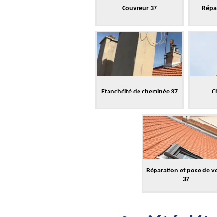
Couvreur 37
Répar
Etanchéité de cheminée 37
C
Réparation et pose de v
37