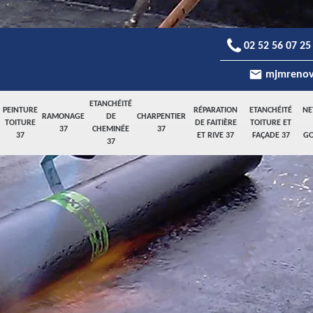
02 52 56 07 25
mjmrenov
ETANCHÉITÉ
PEINTURE
RÉPARATION
ETANCHÉITÉ
NE
RAMONAGE
DE
CHARPENTIER
TOITURE
DE FAITIÈRE
TOITURE ET
37
CHEMINÉE
37
37
ET RIVE 37
FAÇADE 37
GO
37