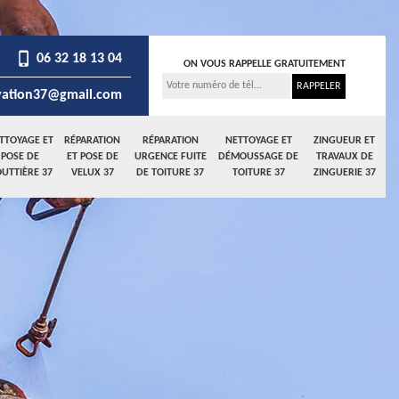
06 32 18 13 04
ON VOUS RAPPELLE GRATUITEMENT
ation37@gmail.com
TTOYAGE ET
RÉPARATION
RÉPARATION
NETTOYAGE ET
ZINGUEUR ET
POSE DE
ET POSE DE
URGENCE FUITE
DÉMOUSSAGE DE
TRAVAUX DE
UTTIÈRE 37
VELUX 37
DE TOITURE 37
TOITURE 37
ZINGUERIE 37