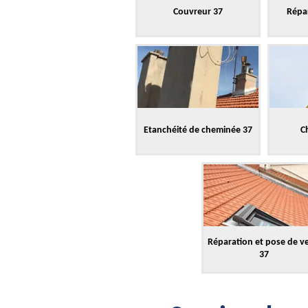
Couvreur 37
Répar
Etanchéité de cheminée 37
C
Réparation et pose de v
37