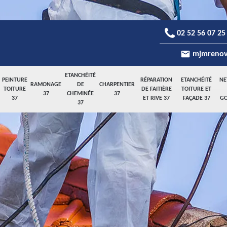
02 52 56 07 25
mjmrenov
ETANCHÉITÉ
PEINTURE
RÉPARATION
ETANCHÉITÉ
NE
RAMONAGE
DE
CHARPENTIER
TOITURE
DE FAITIÈRE
TOITURE ET
37
CHEMINÉE
37
37
ET RIVE 37
FAÇADE 37
GO
37