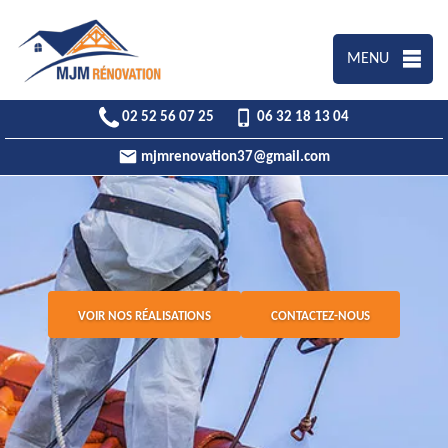
MENU
02 52 56 07 25
06 32 18 13 04
mjmrenovation37@gmail.com
VOIR NOS RÉALISATIONS
CONTACTEZ-NOUS