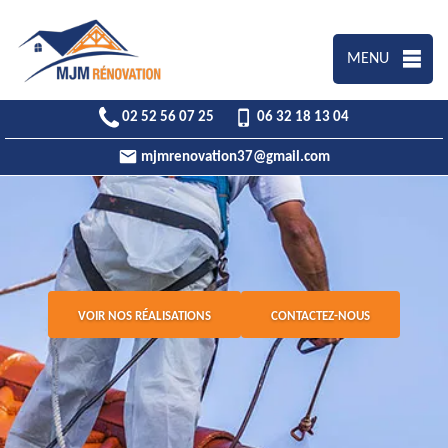
MENU
02 52 56 07 25
06 32 18 13 04
mjmrenovation37@gmail.com
VOIR NOS RÉALISATIONS
CONTACTEZ-NOUS