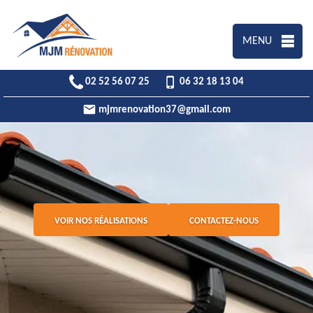
MENU
02 52 56 07 25
06 32 18 13 04
mjmrenovation37@gmail.com
VOIR NOS RÉALISATIONS
CONTACTEZ-NOUS