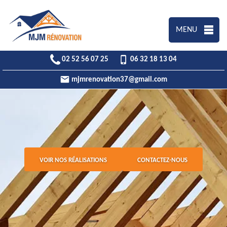
MENU
02 52 56 07 25
06 32 18 13 04
mjmrenovation37@gmail.com
VOIR NOS RÉALISATIONS
CONTACTEZ-NOUS